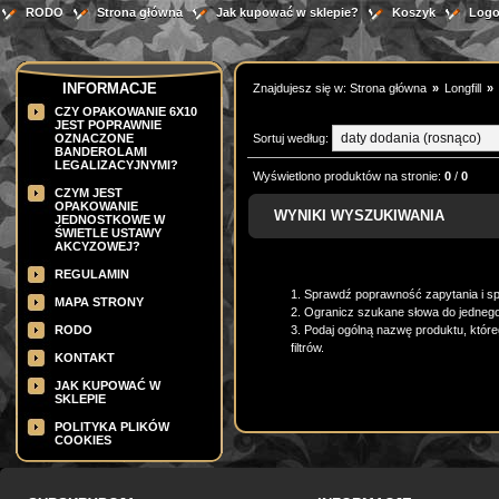
RODO
Strona główna
Jak kupować w sklepie?
Koszyk
Logo
INFORMACJE
Znajdujesz się w:
Strona główna
»
Longfill
»
CZY OPAKOWANIE 6X10
JEST POPRAWNIE
OZNACZONE
Sortuj według:
BANDEROLAMI
LEGALIZACYJNYMI?
Wyświetlono produktów na stronie:
0
/
0
CZYM JEST
OPAKOWANIE
WYNIKI WYSZUKIWANIA
JEDNOSTKOWE W
ŚWIETLE USTAWY
AKCYZOWEJ?
REGULAMIN
1. Sprawdź poprawność zapytania i sp
MAPA STRONY
2. Ogranicz szukane słowa do jednego
RODO
3. Podaj ogólną nazwę produktu, któ
filtrów.
KONTAKT
JAK KUPOWAĆ W
SKLEPIE
POLITYKA PLIKÓW
COOKIES